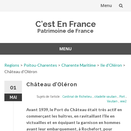
Menu
Aller
C'est En France
au
Patrimoine de France
contenu
MENU
Aller
au
Regions
>
Poitou-Charentes
>
Charente Maritime
>
Ile d'Oléron
>
contenu
Château d’Oléron
Château d’Oléron
01
Sujets de l'article :
Cardinal de Richelieu
,
citadelle vauban
,
Port
,
MAI
Vauban
,
ww2
Avant 1939, le Port du Château était très actif en
commerçant les huîtres, en ravitaillant l’île en
victuailles et en équipant la garnison en hommes
avant leur embarquement, à Rochefort, pour