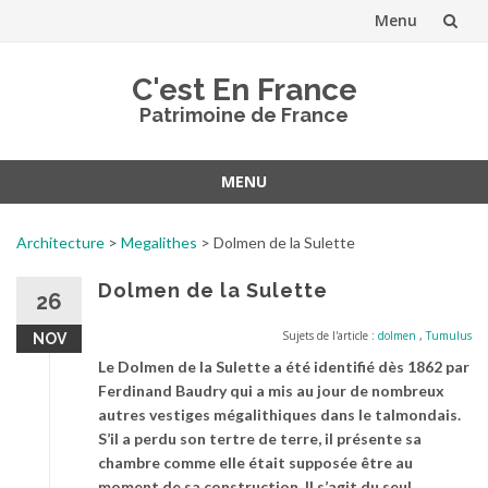
Menu
Aller
C'est En France
au
Patrimoine de France
contenu
MENU
Aller
au
Architecture
>
Megalithes
>
Dolmen de la Sulette
contenu
Dolmen de la Sulette
26
Sujets de l'article :
dolmen
,
Tumulus
NOV
Le Dolmen de la Sulette a été identifié dès 1862 par
Ferdinand Baudry qui a mis au jour de nombreux
autres vestiges mégalithiques dans le talmondais.
S’il a perdu son tertre de terre, il présente sa
chambre comme elle était supposée être au
moment de sa construction. Il s’agit du seul