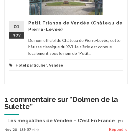
Petit Trianon de Vendée (Château de
01
Pierre-Levée)
NOV
Du nom officiel de Château de Pierre-Levée, cette
bâtisse classique du XVIIIe siècle est connue
localement sous le nom de "Petit...
Hotel particulier
,
Vendée
1 commentaire sur “
Dolmen de la
Sulette
”
Les mégalithes de Vendée – C'est En France
(27
Répondre
Nov ’20 - 13 h 57 min)