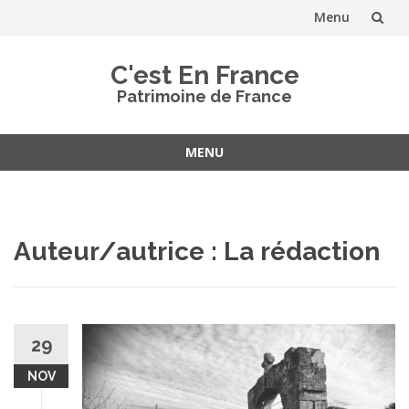
Menu
Aller
C'est En France
au
Patrimoine de France
contenu
MENU
Aller
au
contenu
Auteur/autrice :
La rédaction
29
NOV