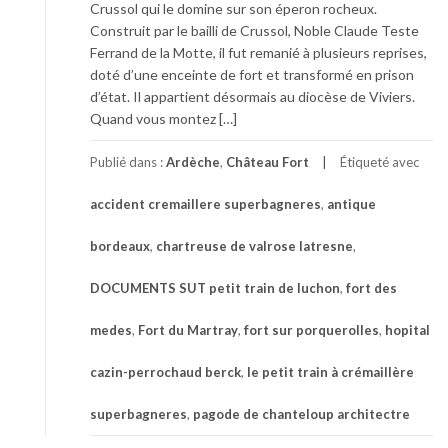
Crussol qui le domine sur son éperon rocheux.
Construit par le bailli de Crussol, Noble Claude Teste
Ferrand de la Motte, il fut remanié à plusieurs reprises,
doté d’une enceinte de fort et transformé en prison
d’état. Il appartient désormais au diocèse de Viviers.
Quand vous montez […]
Publié dans :
Ardèche
,
Château Fort
Étiqueté avec
accident cremaillere superbagneres
,
antique
bordeaux
,
chartreuse de valrose latresne
,
DOCUMENTS SUT petit train de luchon
,
fort des
medes
,
Fort du Martray
,
fort sur porquerolles
,
hopital
cazin-perrochaud berck
,
le petit train à crémaillère
superbagneres
,
pagode de chanteloup architectre