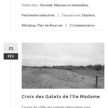
Publié dans :
Gironde
,
Maisons et immeubles
,
Patrimoine industriel
Étiqueté avec
Glacière
,
Mérignac
,
Parc de Bourran
2 Commentaires
21
FÉV
Croix des Galets de l’Ile Madame
Ce jour de 1794, des prêtres réfractaires sont