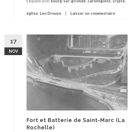
Étiqueté avec
bourg-sur-gironde
,
carolingiens
,
crypte
,
église
,
Leo Drouyn
Laisser un commentaire
17
NOV
Fort et Batterie de Saint-Marc (La
Rochelle)