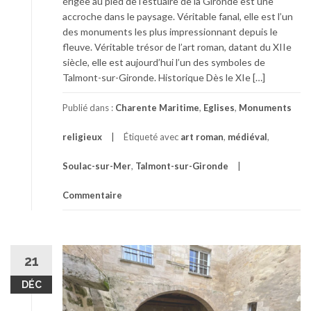
érigée au pied de l’estuaire de la Gironde est une
accroche dans le paysage. Véritable fanal, elle est l’un
des monuments les plus impressionnant depuis le
fleuve. Véritable trésor de l’art roman, datant du XIIe
siècle, elle est aujourd’hui l’un des symboles de
Talmont-sur-Gironde. Historique Dès le XIe […]
Publié dans :
Charente Maritime
,
Eglises
,
Monuments
religieux
Étiqueté avec
art roman
,
médiéval
,
Soulac-sur-Mer
,
Talmont-sur-Gironde
Commentaire
21
DÉC