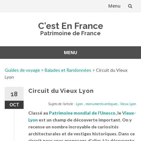
Menu
Aller
C'est En France
au
Patrimoine de France
contenu
MENU
Aller
au
Guides de voyage
>
Balades et Randonnées
>
Circuit du Vieux
contenu
Lyon
Circuit du Vieux Lyon
18
Sujets de l'article :
Lyon
,
monuments antiques
,
Vieux Lyon
OCT
Classé au
Patrimoine mondial de l’Unesco
, le
Vieux-
Lyon
est un champ de découverte important. On y
recense un nombre incroyable de curiosités
architecturales et de vestiges historiques. Dans ce
circuit nous vous proposons d’aller à la découverte