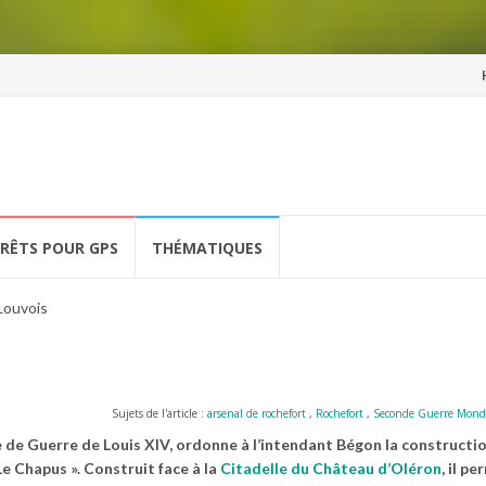
Al
a
co
ÉRÊTS POUR GPS
THÉMATIQUES
Louvois
Sujets de l'article :
arsenal de rochefort
,
Rochefort
,
Seconde Guerre Mond
re de Guerre de Louis XIV, ordonne à l’intendant Bégon la constructi
Le Chapus ». Construit face à la
Citadelle du Château d’Oléron
, il p