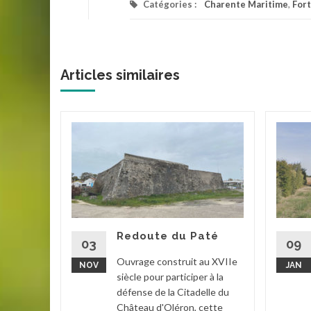
Catégories :
Charente Maritime
,
Fort
Articles similaires
el
la Rade
la
is.
r le...
Redoute du Paté
03
09
han
...
Ouvrage construit au XVIIe
NOV
JAN
siècle pour participer à la
la suite
défense de la Citadelle du
Château d'Oléron, cette