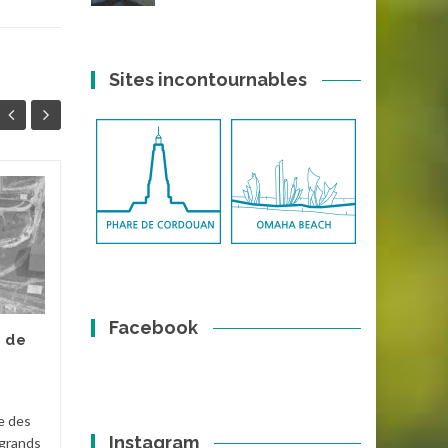
Sites incontournables
Phare de Terre-
15
07
Nègre
MAI
MAI
Le phare de Terre-Nègre est
un amer construit à partir du
XVIIIe siècle pour baliser
Facebook
l'entrée de l'estuaire de la
e de
Gironde et signaler...
Fort
,
Charente Maritime
,
Phares
e des
Lire la suite
Instagram
 grands