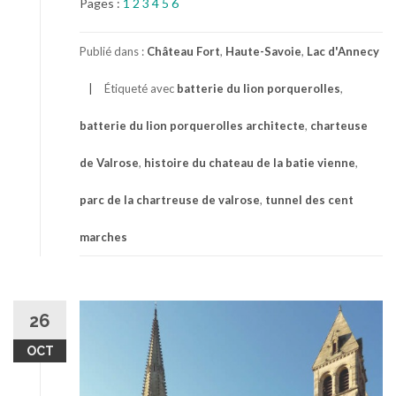
Pages :
1
2
3
4
5
6
Publié dans :
Château Fort
,
Haute-Savoie
,
Lac d'Annecy
Étiqueté avec
batterie du lion porquerolles
,
batterie du lion porquerolles architecte
,
charteuse
de Valrose
,
histoire du chateau de la batie vienne
,
parc de la chartreuse de valrose
,
tunnel des cent
marches
26
OCT