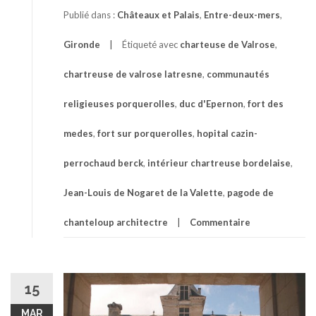
Publié dans :
Châteaux et Palais
,
Entre-deux-mers
,
Gironde
Étiqueté avec
charteuse de Valrose
,
chartreuse de valrose latresne
,
communautés
religieuses porquerolles
,
duc d'Epernon
,
fort des
medes
,
fort sur porquerolles
,
hopital cazin-
perrochaud berck
,
intérieur chartreuse bordelaise
,
Jean-Louis de Nogaret de la Valette
,
pagode de
chanteloup architectre
Commentaire
15
MAR