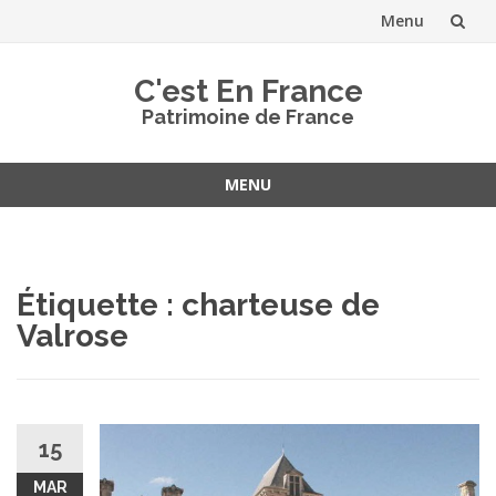
Menu
Aller
C'est En France
au
Patrimoine de France
contenu
MENU
Aller
au
contenu
Étiquette :
charteuse de
Valrose
15
MAR