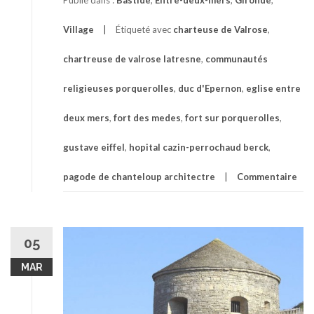
Village
Étiqueté avec
charteuse de Valrose
,
chartreuse de valrose latresne
,
communautés
religieuses porquerolles
,
duc d'Epernon
,
eglise entre
deux mers
,
fort des medes
,
fort sur porquerolles
,
gustave eiffel
,
hopital cazin-perrochaud berck
,
pagode de chanteloup architectre
Commentaire
05
MAR