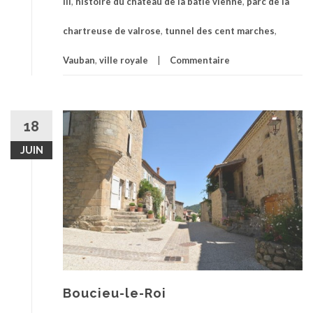
III
,
histoire du chateau de la batie vienne
,
parc de la
chartreuse de valrose
,
tunnel des cent marches
,
Vauban
,
ville royale
Commentaire
18
JUIN
Boucieu-le-Roi