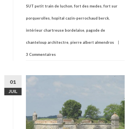
SUT petit train de luchon
,
fort des medes
,
fort sur
porquerolles
,
hopital cazin-perrochaud berck
,
intérieur chartreuse bordelaise
,
pagode de
chanteloup architectre
,
pierre albert almendros
3 Commentaires
01
JUIL