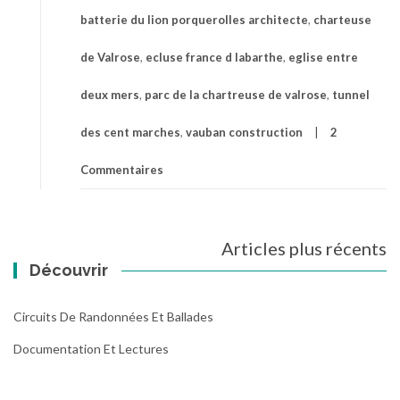
batterie du lion porquerolles architecte
,
charteuse
de Valrose
,
ecluse france d labarthe
,
eglise entre
deux mers
,
parc de la chartreuse de valrose
,
tunnel
des cent marches
,
vauban construction
2
Commentaires
Navigation
Articles plus récents
des
Découvrir
articles
Circuits De Randonnées Et Ballades
Documentation Et Lectures