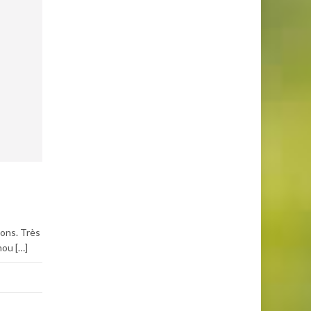
tons. Très
nou […]