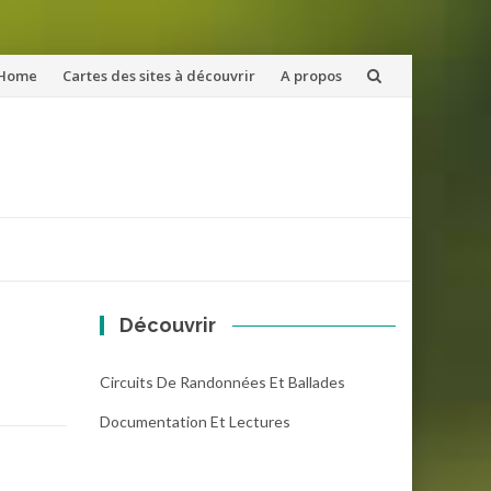
ler
Home
Cartes des sites à découvrir
A propos
u
ntenu
Découvrir
Circuits De Randonnées Et Ballades
Documentation Et Lectures