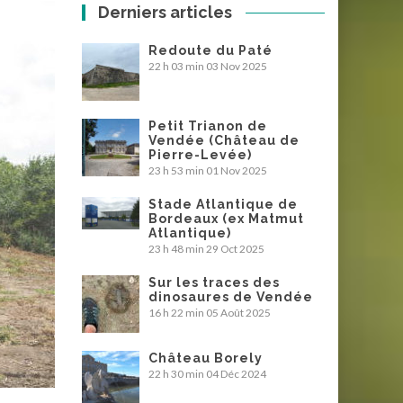
Derniers articles
Redoute du Paté
22 h 03 min
03 Nov 2025
Petit Trianon de
Vendée (Château de
Pierre-Levée)
23 h 53 min
01 Nov 2025
Stade Atlantique de
Bordeaux (ex Matmut
Atlantique)
23 h 48 min
29 Oct 2025
Sur les traces des
dinosaures de Vendée
16 h 22 min
05 Août 2025
Château Borely
22 h 30 min
04 Déc 2024