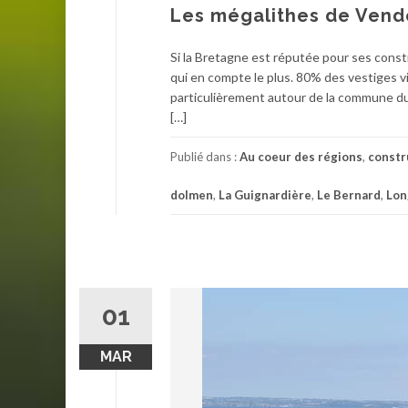
Les mégalithes de Ven
Si la Bretagne est réputée pour ses cons
qui en compte le plus. 80% des vestiges vi
particulièrement autour de la commune du
[…]
Publié dans :
Au coeur des régions
,
constr
dolmen
,
La Guignardière
,
Le Bernard
,
Lon
01
MAR