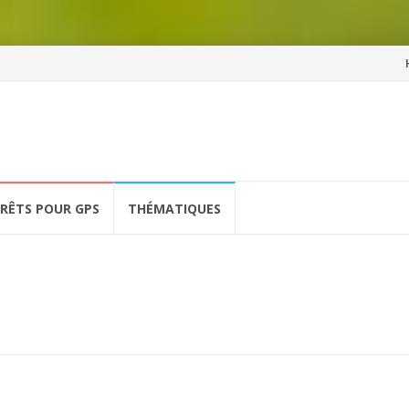
Al
a
co
ÉRÊTS POUR GPS
THÉMATIQUES