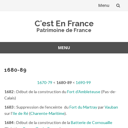
Menu
Aller
C'est En France
au
Patrimoine de France
contenu
MENU
Aller
au
contenu
1680-89
1670-79
<
1680-89
<
1690-99
1682 :
Début de la construction du
Fort d’Ambleteuse
(Pas-de-
Calais)
1683 :
Suppression de l’enceinte du
Fort du Martray
par
Vauban
sur l’
Ile de Ré
(
Charente-Maritime
).
1684 :
Début de la construction de la
Batterie de Cornouaille