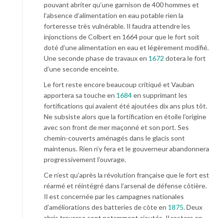
pouvant abriter qu’une garnison de 400 hommes et
l’absence d’alimentation en eau potable rien la
forteresse très vulnérable. Il faudra attendre les
injonctions de Colbert en 1664 pour que le fort soit
doté d’une alimentation en eau et légèrement modifié.
Une seconde phase de travaux en
1672
dotera le fort
d’une seconde enceinte.
Le fort reste encore beaucoup critiqué et Vauban
apportera sa touche en
1684
en supprimant les
fortifications qui avaient été ajoutées dix ans plus tôt.
Ne subsiste alors que la fortification en étoile l’origine
avec son front de mer maçonné et son port. Ses
chemin-couverts aménagés dans le glacis sont
maintenus. Rien n’y fera et le gouverneur abandonnera
progressivement l’ouvrage.
Ce n’est qu’après la révolution française que le fort est
réarmé et réintégré dans l’arsenal de défense côtière.
Il est concernée par les campagnes nationales
d’améliorations des batteries de côte en
1875
. Deux
abris traverse sont notamment ajoutés. Il restera en