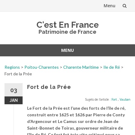
Menu
Aller
C'est En France
au
Patrimoine de France
contenu
MENU
Aller
au
Regions
>
Poitou-Charentes
>
Charente Maritime
>
Ile de Ré
>
contenu
Fort de la Prée
Fort de la Prée
03
Sujets de l'article :
Fort
,
Vauban
JAN
Le Fort de la Prée est l’une des forts de l’île de ré,
construit entre 1625 et 1626 par Pierre de Conty
d’Argencour et Le Camus sur ordre de Jean de
Saint-Bonnet de Toiras, gouverneur militaire de
l’île de Ré. Ce fort fut très vite critiqué pour sa