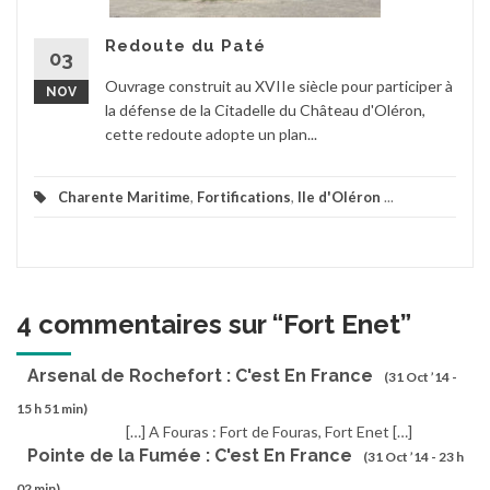
Redoute du Paté
03
Ouvrage construit au XVIIe siècle pour participer à
NOV
la défense de la Citadelle du Château d'Oléron,
cette redoute adopte un plan...
Charente Maritime
,
Fortifications
,
Ile d'Oléron
...
4 commentaires sur “
Fort Enet
”
Arsenal de Rochefort : C'est En France
(31 Oct ’14 -
15 h 51 min)
[…] A Fouras : Fort de Fouras, Fort Enet […]
Pointe de la Fumée : C'est En France
(31 Oct ’14 - 23 h
02 min)