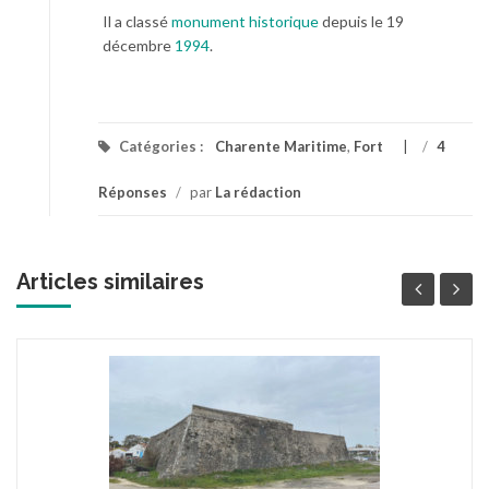
Il a classé
monument historique
depuis le 19
décembre
1994
.
Catégories :
Charente Maritime
,
Fort
/
4
Réponses
/
par
La rédaction
Articles similaires