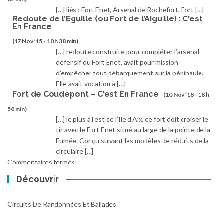
[…] liés : Fort Enet, Arsenal de Rochefort, Fort […]
Redoute de l’Eguille (ou Fort de l’Aiguille) : C'est
En France
(17 Nov ’15 - 10 h 38 min)
[…] redoute construite pour compléter l’arsenal
défensif du Fort Enet, avait pour mission
d’empêcher tout débarquement sur la péninsule.
Elle avait vocation à […]
Fort de Coudepont – C'est En France
(10 Nov ’18 - 18 h
58 min)
[…] le plus à l’est de l’Ile d’Aix, ce fort doit croiser le
tir avec le Fort Enet situé au large de la pointe de la
Fumée. Conçu suivant les modèles de réduits de la
circulaire […]
Commentaires fermés.
Découvrir
Circuits De Randonnées Et Ballades