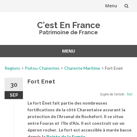
Menu
Aller
C'est En France
au
Patrimoine de France
contenu
MENU
Aller
au
Regions
>
Poitou-Charentes
>
Charente Maritime
>
Fort Enet
contenu
Fort Enet
30
Sujets de l'article :
Fort
SEP
Le fort Énet fait partie des nombreuses
fortifications de la côté Charentaise assurant la
protection de l’Arsenal de Rochefort. Il se situe
entre Fouras et l’île d’Aix. Il est construit sur un
éperon rocher. Le fort est accessible à marée basse
depuis la
Pointe de la Fumée
.