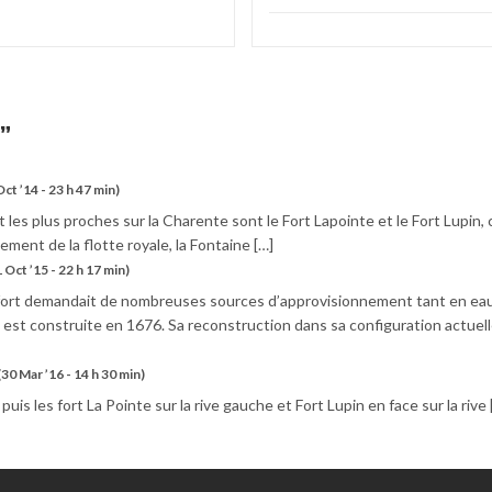
”
Oct ’14 - 23 h 47 min)
les plus proches sur la Charente sont le Fort Lapointe et le Fort Lupin, 
lement de la flotte royale, la Fontaine […]
 Oct ’15 - 22 h 17 min)
efort demandait de nombreuses sources d’approvisionnement tant en ea
in est construite en 1676. Sa reconstruction dans sa configuration actuel
(30 Mar ’16 - 14 h 30 min)
puis les fort La Pointe sur la rive gauche et Fort Lupin en face sur la rive 