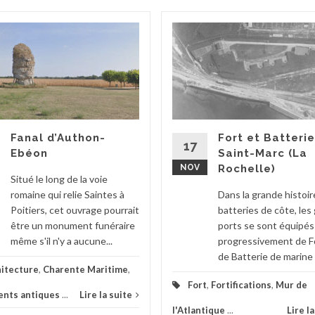
Fanal d’Authon-
Fort et Batteri
17
Ebéon
Saint-Marc (La
NOV
Rochelle)
Situé le long de la voie
romaine qui relie Saintes à
Dans la grande histoir
Poitiers, cet ouvrage pourrait
batteries de côte, les
être un monument funéraire
ports se sont équipés
même s'il n'y a aucune...
progressivement de F
de Batterie de marine a
itecture
,
Charente Maritime
,
Fort
,
Fortifications
,
Mur de
nts antiques
...
Lire la suite
l'Atlantique
...
Lire l