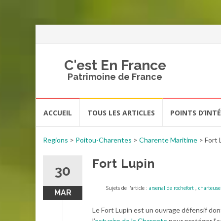
C'est En France
Patrimoine de France
Aller
ACCUEIL
TOUS LES ARTICLES
POINTS D’INT
au
contenu
Regions
>
Poitou-Charentes
>
Charente Maritime
>
Fort 
Fort Lupin
30
Sujets de l'article :
arsenal de rochefort
,
charteuse
MAR
Le Fort Lupin est un ouvrage défensif dont 
l’
estuaire de la Charente
pour protéger l’ac