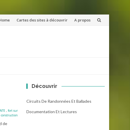
ler
Home
Cartes des sites à découvrir
A propos
u
ntenu
Découvrir
Circuits De Randonnées Et Ballades
INTE
,
fort sur
Documentation Et Lectures
 construction
ud de