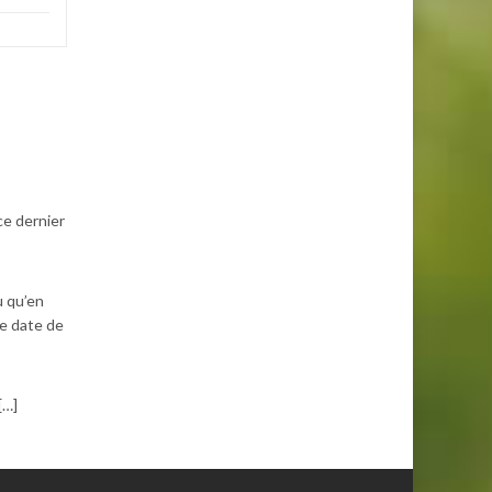
ce dernier
u qu’en
le date de
[…]