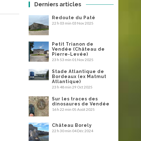
Derniers articles
Redoute du Paté
22 h 03 min
03 Nov 2025
Petit Trianon de
Vendée (Château de
Pierre-Levée)
23 h 53 min
01 Nov 2025
Stade Atlantique de
Bordeaux (ex Matmut
Atlantique)
23 h 48 min
29 Oct 2025
Sur les traces des
dinosaures de Vendée
16 h 22 min
05 Août 2025
Château Borely
22 h 30 min
04 Déc 2024