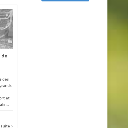
Phare de Terre-
15
07
Nègre
MAI
MAI
Le phare de Terre-Nègre est
un amer construit à partir du
XVIIIe siècle pour baliser
l'entrée de l'estuaire de la
e de
Gironde et signaler...
Fort
,
Charente Maritime
,
Phares
e des
Lire la suite
 grands
ort et
fin...
a suite