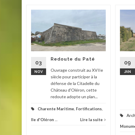
el
la Rade
la
is.
r le...
Redoute du Paté
03
09
han
...
Ouvrage construit au XVIIe
NOV
JAN
siècle pour participer à la
la suite
défense de la Citadelle du
Château d'Oléron, cette
redoute adopte un plan...
Charente Maritime
,
Fortifications
,
Arch
Ile d'Oléron
...
Lire la suite
Monume