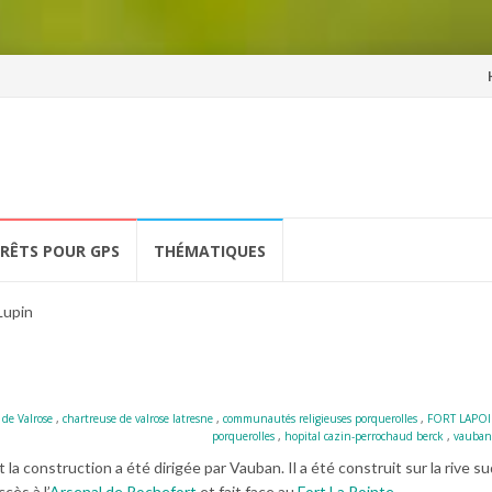
Al
a
co
ÉRÊTS POUR GPS
THÉMATIQUES
Lupin
 de Valrose
,
chartreuse de valrose latresne
,
communautés religieuses porquerolles
,
FORT LAPO
porquerolles
,
hopital cazin-perrochaud berck
,
vauban
la construction a été dirigée par Vauban. Il a été construit sur la rive s
cès à l’
Arsenal de Rochefort
et fait face au
Fort La Pointe
.