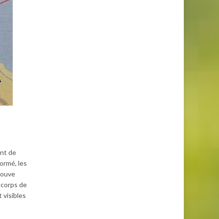
ont de
ormé, les
trouve
 corps de
 visibles