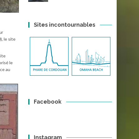
Sites incontournables
ur
, le site
site
risé le
nce au
Facebook
Instagram