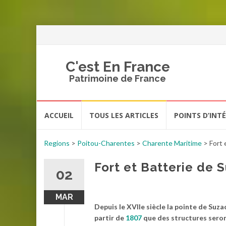
C'est En France
Patrimoine de France
Aller
ACCUEIL
TOUS LES ARTICLES
POINTS D’INT
au
contenu
Regions
>
Poitou-Charentes
>
Charente Maritime
>
Fort 
Fort et Batterie de 
02
MAR
Depuis le XVIIe siècle la pointe de Suzac
partir de
1807
que des structures seront