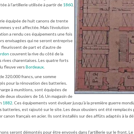
tée à l’artillerie utilisée à partir de
1860
,
rie équipée de huit canons de trente
ommes y est affectée. Mais l’évolution
ication a rendu ces équipements une fois
ors envisagées qui ne seront entreprise
 fleurissent de part et d’autre de
erdon
couvrent la rive du côté de la
s rives charentaises. Les quatre forts
 du fleuve vers
Bordeaux
.
 de 320.000 francs, une somme
és pour la rénovation des batteries.
arge à munitions, sont équipées de
 de deux obusiers de 16. Un magasin de
en
1882
. Ces équipements vont évoluer jusqu’à la première guerre mondia
 batteries, est rajouté sur le site. Les deux obusiers ont été remplacés 
er canon français en acier. Ils sont installés sur des affûts adaptés à la d
anons seront démontés pour être envoyés dans l’artillerie sur le front. Le