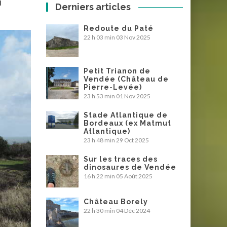
d
Derniers articles
Redoute du Paté
22 h 03 min
03 Nov 2025
Petit Trianon de
Vendée (Château de
Pierre-Levée)
23 h 53 min
01 Nov 2025
Stade Atlantique de
Bordeaux (ex Matmut
Atlantique)
23 h 48 min
29 Oct 2025
Sur les traces des
dinosaures de Vendée
16 h 22 min
05 Août 2025
Château Borely
22 h 30 min
04 Déc 2024