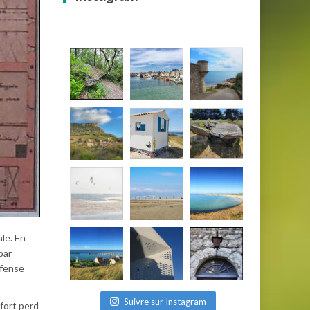
le. En
par
éfense
Suivre sur Instagram
 fort perd