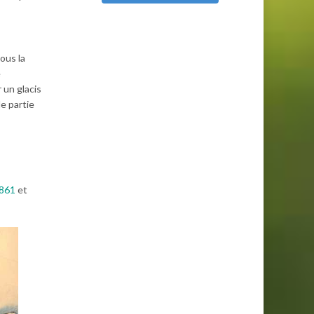
ous la
e
 un glacis
e partie
861
et