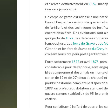
été arrêté définitivement en
1862
. Inadap
il ne sera jamais armé.
Ce corps de garde est adossé à une batte
livres. Une petite garnison de quarante h
de l’artillerie et des techniques de fortif
encore obsolètes. Des évolutions sont al
qu’à partir de
1877
. Les défenses côtières
l’embouchure. Les
forts de Grave
et
du V
Gironde et les fort de Suzac et
du Chay
le
croisent leurs tirs pour protéger l’entrée
Entre septembre
1877
et avril
1878
, près
considérable pour de l’époque, sont engag
Elles comprennent désormais un monte-ch
canon de 19 et de 27 (deux de chaque) et
poudre bastionné complète le dispositif 
1899, un projecteur, dotation standard des
quatre canons « Lahitolle » de 95, le premi
côtière.
Pour contribuer à l’effort de guerre, les c