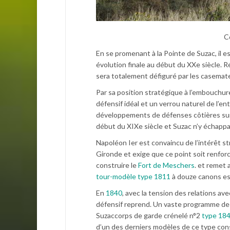
C
En se promenant à la Pointe de Suzac, il est 
évolution finale au début du XXe siècle. Ré
sera totalement défiguré par les casema
Par sa position stratégique à l’embouchure
défensif idéal et un verrou naturel de l’ent
développements de défenses côtières sur l
début du XIXe siècle et Suzac n’y échappa
Napoléon Ier est convaincu de l’intérêt s
Gironde et exige que ce point soit renfor
construire le
Fort de Meschers
. et remet 
tour-modèle type 1811
à douze canons es
En
1840
, avec la tension des relations a
défensif reprend. Un vaste programme de 
Suzaccorps de garde crénelé n°2
type 18
d’un des derniers modèles de ce type con