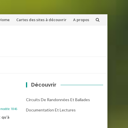
ler
Home
Cartes des sites à découvrir
A propos
u
ntenu
Découvrir
Circuits De Randonnées Et Ballades
 modèle 1846
Documentation Et Lectures
t qu’à