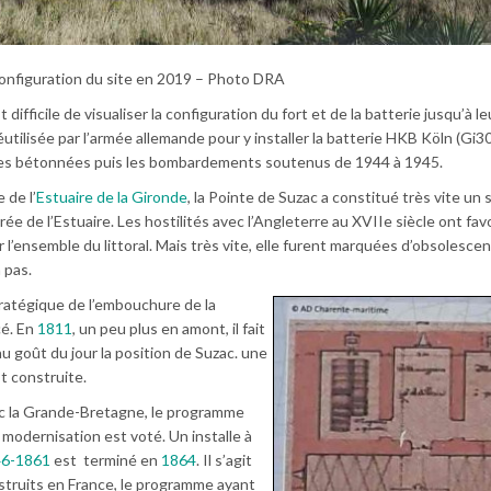
onfiguration du site en 2019 – Photo DRA
difficile de visualiser la configuration du fort et de la batterie jusqu’à le
utilisée par l’armée allemande pour y installer la batterie HKB Köln (Gi30)
tes bétonnées puis les bombardements soutenus de 1944 à 1945.
 de l’
Estuaire de la Gironde
, la Pointe de Suzac a constitué très vite un 
rée de l’Estuaire. Les hostilités avec l’Angleterre au XVIIe siècle ont favo
’ensemble du littoral. Mais très vite, elle furent marquées d’obsolesce
 pas.
tratégique de l’embouchure de la
cé. En
1811
, un peu plus en amont, il fait
au goût du jour la position de Suzac. une
t construite.
vec la Grande-Bretagne, le programme
modernisation est voté. Un installe à
46-1861
est terminé en
1864
. Il s’agit
struits en France, le programme ayant